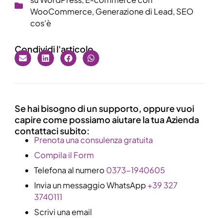
WooCommerce
,
Generazione di Lead
,
SEO
cos'è
Condividi l'articolo
Se hai bisogno di un supporto, oppure vuoi
capire come possiamo aiutare la tua Azienda
contattaci subito:
​Prenota una consulenza gratuita
Compila il Form
Telefona al numero
0373-1940605
Invia un messaggio WhatsApp
+39 327
3740111
Scrivi una email