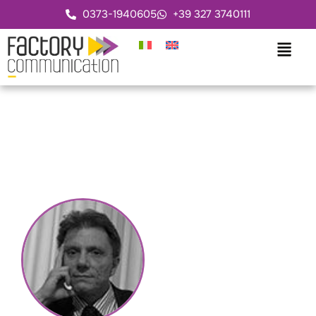
0373-1940605
+39 327 3740111