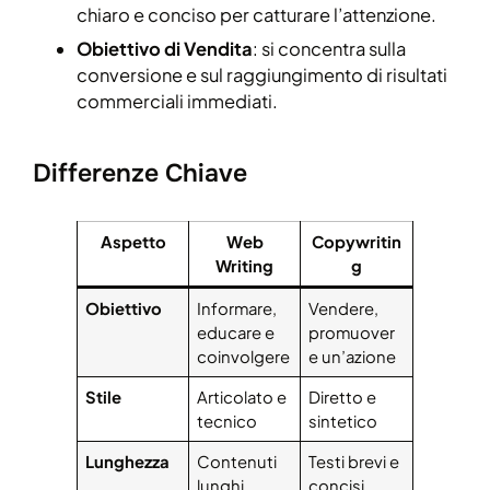
chiaro e conciso per catturare l’attenzione.
Obiettivo di Vendita
: si concentra sulla
conversione e sul raggiungimento di risultati
commerciali immediati.
Differenze Chiave
Aspetto
Web
Copywritin
Writing
g
Obiettivo
Informare,
Vendere,
educare e
promuover
coinvolgere
e un’azione
Stile
Articolato e
Diretto e
tecnico
sintetico
Lunghezza
Contenuti
Testi brevi e
lunghi
concisi