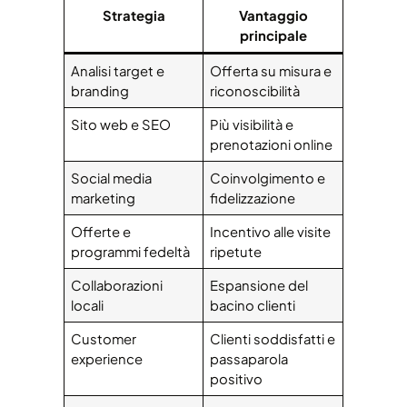
Strategia
Vantaggio
principale
Analisi target e
Offerta su misura e
branding
riconoscibilità
Sito web e SEO
Più visibilità e
prenotazioni online
Social media
Coinvolgimento e
marketing
fidelizzazione
Offerte e
Incentivo alle visite
programmi fedeltà
ripetute
Collaborazioni
Espansione del
locali
bacino clienti
Customer
Clienti soddisfatti e
experience
passaparola
positivo