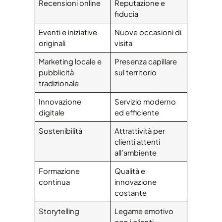
Recensioni online
Reputazione e
fiducia
Eventi e iniziative
Nuove occasioni di
originali
visita
Marketing locale e
Presenza capillare
pubblicità
sul territorio
tradizionale
Innovazione
Servizio moderno
digitale
ed efficiente
Sostenibilità
Attrattività per
clienti attenti
all’ambiente
Formazione
Qualità e
continua
innovazione
costante
Storytelling
Legame emotivo
con i clienti