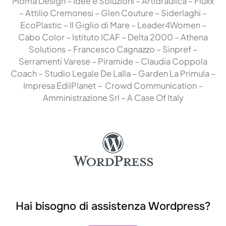
Moma Design
–
Idee e Soluzioni
–
Artidraulica
–
Fluxx
–
Attilio Cremonesi
–
Glen Couture
–
Siderlaghi
–
EcoPlastic
–
Il Giglio di Mare
–
Leader4Women
–
Cabo Color
–
Istituto ICAF
–
Delta 2000
–
Athena
Solutions
–
Francesco Cagnazzo
–
Sinpref
–
Serramenti Varese
–
Piramide
–
Claudia Coppola
Coach
–
Studio Legale De Lalla
–
Garden La Primula
–
Impresa EdilPlanet
–
Crowd Communication
–
Amministrazione Srl
–
A Case Of Italy
Hai bisogno di assistenza Wordpress?