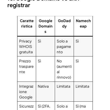
registrar
Caratte
Google
GoDad
Namech
ristica
Domain
dy
eap
s
Privacy
Sì
Solo a
Sì
WHOIS
pagame
gratuita
nto
Prezzo
Sì
No
Sì
traspare
(aumenti
nte
al
rinnovo)
Integraz
Nativa
Limitata
Limitata
ione
Google
Sicurezz
Sì (2FA,
Solo a
Sì (ma