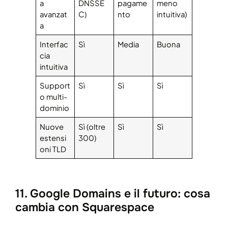
a
DNSSE
pagame
meno
avanzat
C)
nto
intuitiva)
a
Interfac
Sì
Media
Buona
cia
intuitiva
Support
Sì
Sì
Sì
o multi-
dominio
Nuove
Sì (oltre
Sì
Sì
estensi
300)
oni TLD
11. Google Domains e il futuro: cosa
cambia con Squarespace