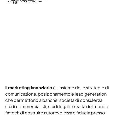
Leggi l'articolo →
S
s
s
L
Il
marketing finanziario
è l’insieme delle strategie di
comunicazione, posizionamento e lead generation
che permettono a banche, società di consulenza,
studi commercialisti, studi legali e realtà del mondo
fintech di costruire autorevolezza e fiducia presso