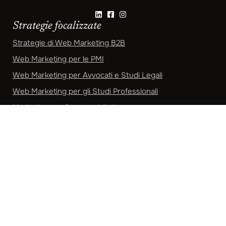
Strategie focalizzate
Strategie di Web Marketing B2B
Web Marketing per le PMI
Web Marketing per Avvocati e Studi Legali
Web Marketing per gli Studi Professionali
Marketing per Commercialisti
Strategie di Marketing per Ristoranti
Privacy Policy
Cookie Policy
Preferenze Privacy
Aiuti di Stato
Copyright
Factory Communication S.r.l.
– P.I e C.F. 10181150961