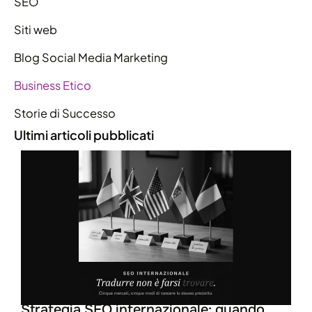
SEO
Siti web
Blog Social Media Marketing
Business Etico
Storie di Successo
Ultimi articoli pubblicati
L
c
p
L
Strategia SEO internazionale: quando