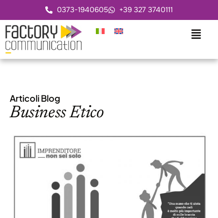
0373-1940605
+39 327 3740111
Articoli Blog
Business Etico