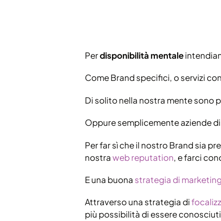
Per
disponibilità mentale
intendiam
Come Brand specifici, o servizi co
Di solito nella nostra mente sono p
Oppure semplicemente aziende di cu
Per far sì che il nostro Brand sia p
nostra
web reputation
, e farci co
E una buona
strategia di marketin
Attraverso una strategia di
focaliz
più possibilità di essere conosciuti 