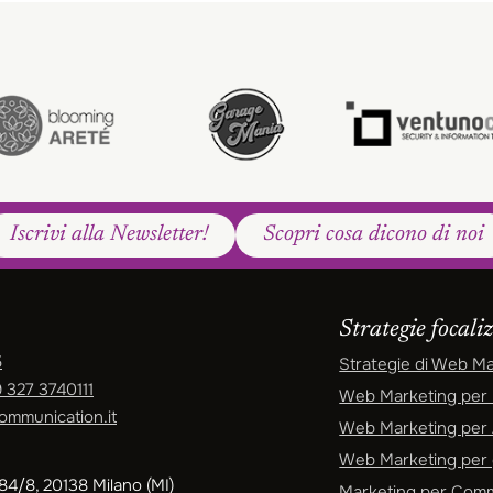
Iscrivi alla Newsletter!
Scopri cosa dicono di noi
Strategie focali
5
Strategie di Web M
 327 3740111
Web Marketing per 
ommunication.it
Web Marketing per A
Web Marketing per g
4/8, 20138 Milano (MI)
Marketing per Comme