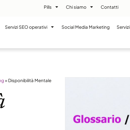
Pills
Chi siamo
Contatti
Servizi SEO operativi
Social Media Marketing
Serviz
ng
»
Disponibilità Mentale
à