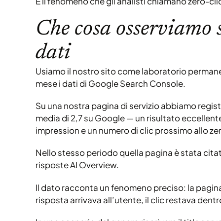
È il fenomeno che gli analisti chiamano zero-cli
Che cosa osserviamo s
dati
Usiamo il nostro sito come laboratorio perman
mese i dati di Google Search Console.
Su una nostra pagina di servizio abbiamo regis
media di 2,7 su Google — un risultato eccellent
impression e un numero di clic prossimo allo ze
Nello stesso periodo quella pagina è stata cita
risposte AI Overview.
Il dato racconta un fenomeno preciso: la pagina
risposta arrivava all’utente, il clic restava den