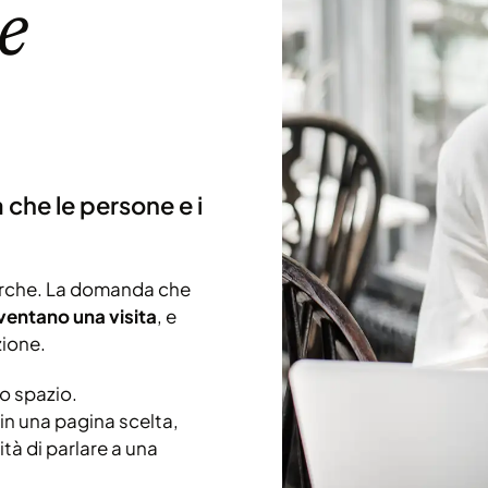
e
 che le persone e i
cerche. La domanda che
iventano una visita
, e
zione.
o spazio.
 in una pagina scelta,
tà di parlare a una