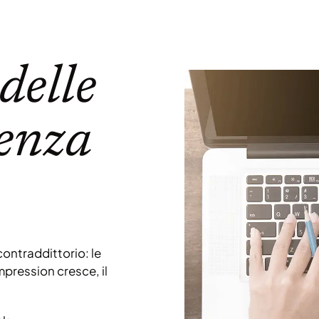
delle
senza
ntraddittorio: le
mpression cresce, il