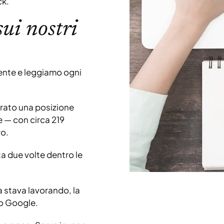
ck.
ui nostri
ente e leggiamo ogni
trato una posizione
e — con circa 219
ro.
ta due volte dentro le
 stava lavorando, la
tro Google.