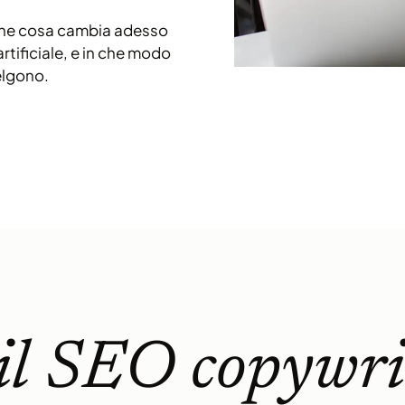
 che cosa cambia adesso
artificiale, e in che modo
elgono.
 il SEO copywri