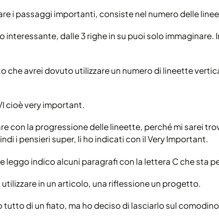
are i passaggi importanti, consiste nel numero delle linee
o interessante, dalle 3 righe in su puoi solo immaginare
che avrei dovuto utilizzare un numero di lineette vertical
VI cioè very important.
 con la progressione delle lineette, perché mi sarei trov
di i pensieri super, li ho indicati con il Very Important.
che leggo indico alcuni paragrafi con la lettera C che sta p
utilizzare in un articolo, una riflessione un progetto.
 tutto di un fiato, ma ho deciso di lasciarlo sul comodino