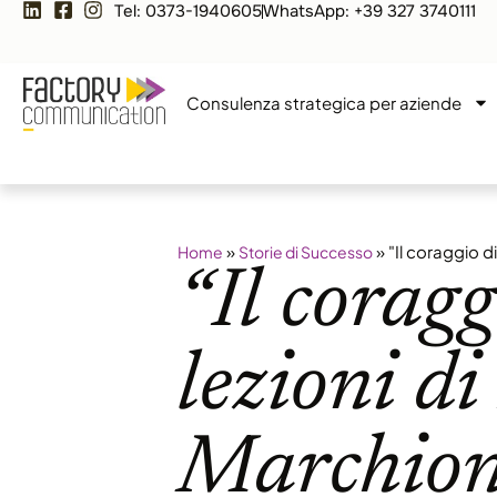
Tel: 0373-1940605
WhatsApp: +39 327 3740111
Consulenza strategica per aziende
»
»
"Il coraggio d
Home
Storie di Successo
“Il corag
lezioni d
Marchio