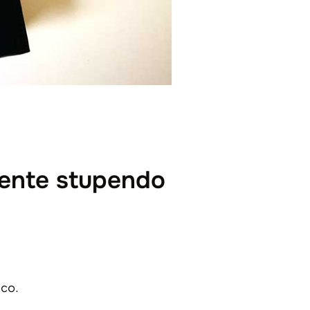
mente stupendo
cco.