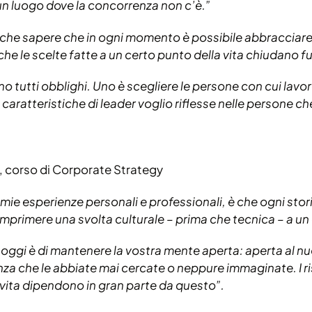
un luogo dove la concorrenza non c’è.”
anche sapere che in ogni momento è possibile abbracciar
he le scelte fatte a un certo punto della vita chiudano fuor
sono tutti obblighi. Uno è scegliere le persone con cui lavoro
 caratteristiche di leader voglio riflesse nelle persone ch
, corso di Corporate Strategy
 mie esperienze personali e professionali, è che ogni stor
imprimere una svolta culturale – prima che tecnica – a un
oggi è di mantenere la vostra mente aperta: aperta al nuovo
nza che le abbiate mai cercate o neppure immaginate. I ri
ra vita dipendono in gran parte da questo”.