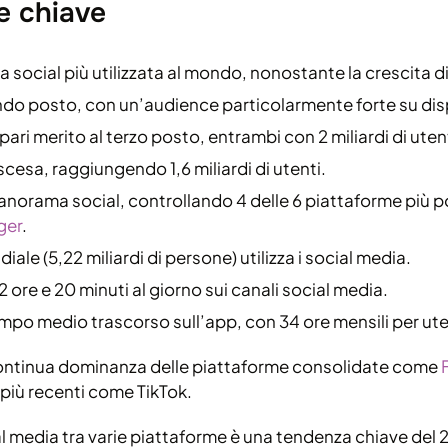
e chiave
 social più utilizzata al mondo, nonostante la crescita d
o posto, con un’audience particolarmente forte su dispo
ari merito al terzo posto, entrambi con 2 miliardi di utenti
cesa, raggiungendo 1,6 miliardi di utenti.
anorama social, controllando 4 delle 6 piattaforme più 
ger
.
ale (5,22 miliardi di persone) utilizza i social media.
 ore e 20 minuti al giorno sui canali social media.
tempo medio trascorso sull’app, con 34 ore mensili per ut
continua dominanza delle piattaforme consolidate come
 più recenti come TikTok.
ial media tra varie piattaforme è una tendenza chiave del 