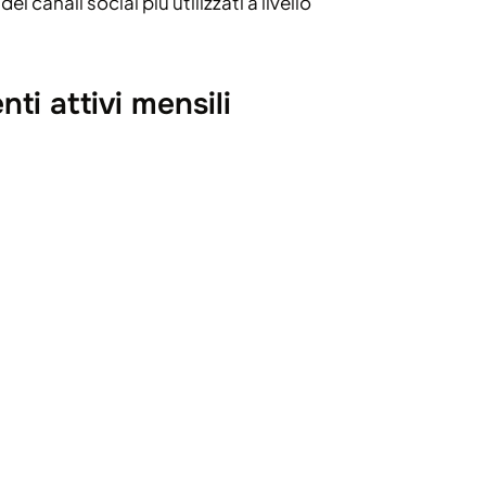
canali social più utilizzati a livello
ti attivi mensili