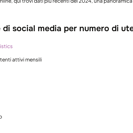
e, qui trovi dati più recenti del 2024, una panoramica dei 
 di social media per numero di uten
istics
enti attivi mensili
o