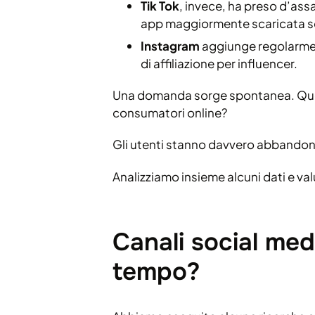
Tik Tok
, invece, ha preso d’ass
app maggiormente scaricata so
Instagram
aggiunge regolarment
di affiliazione per influencer.
Una domanda sorge spontanea. Ques
consumatori online?
Gli utenti stanno davvero abband
Analizziamo insieme alcuni dati e va
Canali social med
tempo?