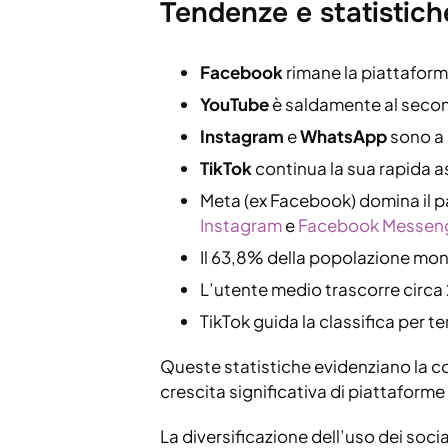
Tendenze e statistich
Facebook
rimane la piattaforma
YouTube
è saldamente al second
Instagram
e
WhatsApp
sono a p
TikTok
continua la sua rapida as
Meta (ex Facebook) domina il p
Instagram
e
Facebook Messen
Il 63,8% della popolazione mondi
L’utente medio trascorre circa 2
TikTok guida la classifica per 
Queste statistiche evidenziano la 
crescita significativa di piattaforme
La diversificazione dell’uso dei soc